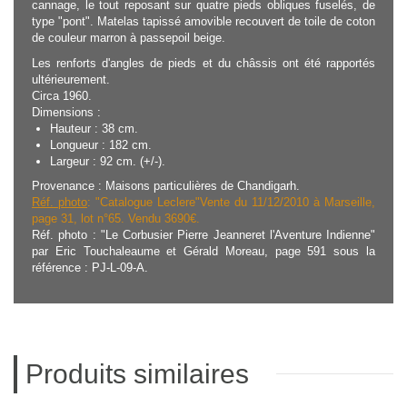
cannage, le tout reposant sur quatre pieds obliques fuselés, de
type "pont". Matelas tapissé amovible recouvert de toile de coton
de couleur marron à passepoil beige.
Les renforts d'angles de pieds et du châssis ont été rapportés
ultérieurement.
Circa 1960.
Dimensions :
Hauteur : 38 cm.
Longueur : 182 cm.
Largeur : 92 cm. (+/-).
Provenance : Maisons particulières de Chandigarh.
Réf. photo
: "Catalogue Leclere"Vente du 11/12/2010 à Marseille,
page 31, lot n°65. Vendu 3690€.
Réf. photo : "Le Corbusier Pierre Jeanneret l'Aventure Indienne"
par Eric Touchaleaume et Gérald Moreau, page 591 sous la
référence : PJ-L-09-A.
Produits similaires