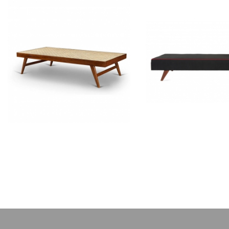
PIERRE JEANNERET
PIERRE JEAN
Lit en teck
Lit en tec
CH040102
CH04020