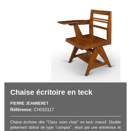
Chaise écritoire en teck
PIERRE JEANNERET
Référence:
CH010117
Chaise écritoire dite "Class room chair" en teck massif. Double
piètement latéral de type "compas", réuni par une entretoise et