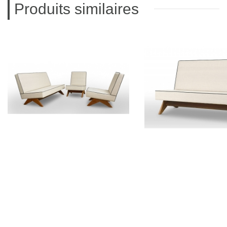
Produits similaires
PIERRE JEANNERET
PIERRE JEAN
Mobilier de salon en teck
Canapé en t
CH011103
CH01200