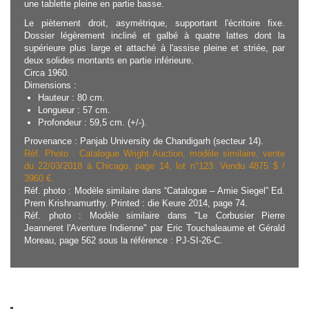
une tablette pleine en partie basse.
Le piètement droit, asymétrique, supportant l'écritoire fixe.
Dossier légèrement incliné et galbé à quatre lattes dont la
supérieure plus large et attaché à l'assise pleine et striée, par
deux solides montants en partie inférieure.
Circa 1960.
Dimensions :
Hauteur : 80 cm.
Longueur : 57 cm.
Profondeur : 59,5 cm. (+/-).
Provenance : Panjab University de Chandigarh (secteur 14).
Réf. Photo : Catalogue Wright Auction, modèle similaire, vente
du 22/03/2018 à Chicago, page 14, lot n°123. Vendu 4875 $ /
3960 €.
Réf. photo : Modèle similaire dans “Catalogue – Amie Siegel” Ed.
Prem Krishnamurthy. Printed : die Keure 2014, page 74.
Réf. photo : Modèle similaire dans "Le Corbusier Pierre
Jeanneret l'Aventure Indienne" par Eric Touchaleaume et Gérald
Moreau, page 562 sous la référence : PJ-SI-26-C.