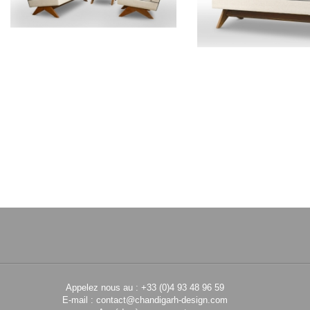
PIERRE JEANNERET
PIERRE JEAN
Mobilier de salon en teck
Canapé en t
CH011103
CH01200
Appelez nous au : +33 (0)4 93 48 96 59
E-mail :
contact@chandigarh-design.com