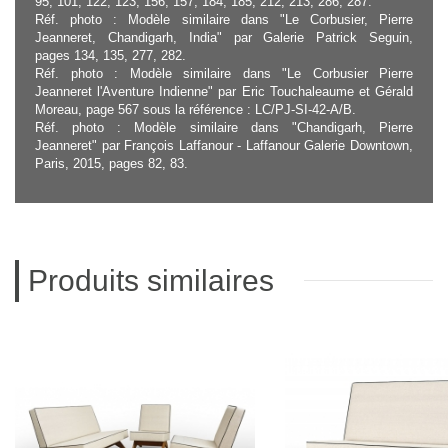
95, 101, 122, 123, 156, 157, 184, 185, 212, 213, 286, 287.
Réf. photo : Modèle similaire dans "Le Corbusier, Pierre
Jeanneret, Chandigarh, India" par Galerie Patrick Seguin,
pages 134, 135, 277, 282.
Réf. photo : Modèle similaire dans "Le Corbusier Pierre
Jeanneret l'Aventure Indienne" par Eric Touchaleaume et Gérald
Moreau, page 567 sous la référence : LC/PJ-SI-42-A/B.
Réf. photo : Modèle similaire dans "Chandigarh, Pierre
Jeanneret" par François Laffanour - Laffanour Galerie Downtown,
Paris, 2015, pages 82, 83.
Produits similaires