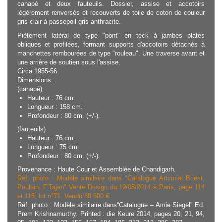
canapé et deux fauteuils. Dossier, assise et accotoirs
légèrement renversés et recouverts de toile de coton de couleur
gris clair à passepoil gris anthracite.
Piètement latéral de type "pont" en teck à jambes plates
obliques et profilées, formant supports d'accotoirs détachés à
manchettes rembourées de type "rouleau". Une traverse avant et
une arrière de soutien sous l'assise.
Circa 1955-56.
Dimensions :
(canapé)
Hauteur : 76 cm.
Longueur : 158 cm.
Profondeur : 80 cm. (+/-).
(fauteuils)
Hauteur : 76 cm.
Longueur : 75 cm.
Profondeur : 80 cm. (+/-).
Provenance : Haute Cour et Assemblée de Chandigarh.
Réf. photo : Modèle similaire dans "Catalogue Artcurial Briest,
Poulain, F.Tajan" Vente Design du 19/05/2014 à Paris, page 114
et 115, lot n°71. Vendu 88 600 €.
Réf. photo : Modèle similaire dans“Catalogue – Amie Siegel” Ed.
Prem Krishnamurthy. Printed : die Keure 2014, pages 20, 21, 94,