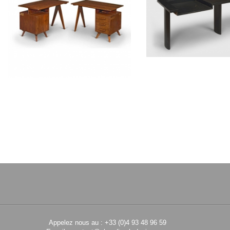
PIERRE JEANNERET
LE CORBUS
Bureau en sisso
Bureau console 
CH030209
CH03050
Appelez nous au : +33 (0)4 93 48 96 59