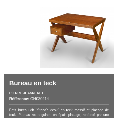
Bureau en teck
PIERRE JEANNERET
Référence:
CH030214
Petit bureau dit "Steno's desk" en teck massif et placage de
teck. Plateau rectangulaire en épais placage, renforcé par une