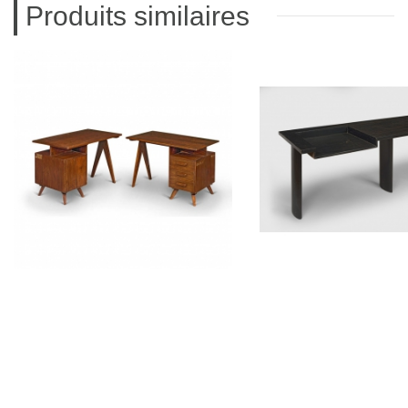
Produits similaires
PIERRE JEANNERET
LE CORBUS
Bureau en sisso
Bureau console 
CH030209
CH03050