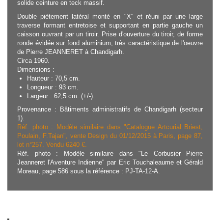
solide ceinture en teck massif.
Double piètement latéral monté en "X" et réuni par une large
traverse formant entretoise et supportant en partie gauche un
caisson ouvrant par un tiroir. Prise d'ouverture du tiroir, de forme
ronde évidée sur fond aluminium, très caractéristique de l'oeuvre
de Pierre JEANNERET à Chandigarh.
Circa 1960.
Dimensions :
Hauteur : 70,5 cm.
Longueur : 93 cm.
Largeur : 62,5 cm. (+/-).
Provenance : Bâtiments administratifs de Chandigarh (secteur
1).
Réf. photo : Modèle similaire dans "Catalogue Artcurial Briest,
Poulain, F.Tajan", vente Design du 01/12/2015 à Paris, page 87,
lot n°257. Vendu 6240 €.
Réf. photo : Modèle similaire dans "Le Corbusier Pierre
Jeanneret l'Aventure Indienne" par Eric Touchaleaume et Gérald
Moreau, page 586 sous la référence : PJ-TA-12-A.