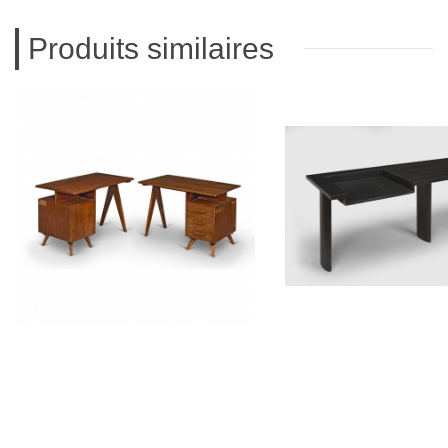
Produits similaires
PIERRE JEANNERET
LE CORBUS
Bureau en sisso
Bureau console 
CH030209
CH03050