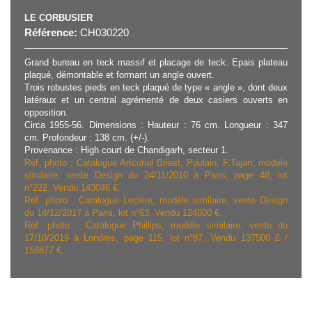
LE CORBUSIER
Référence:
CH030220
Grand bureau en teck massif et placage de teck. Epais plateau
plaqué, démontable et formant un angle ouvert.
Trois robustes pieds en teck plaqué de type « angle », dont deux
latéraux et un central agrémenté de deux casiers ouverts en
opposition.
Circa 1955-56. Dimensions : Hauteur : 76 cm. Longueur : 347
cm. Profondeur : 138 cm. (+/-).
Provenance : High court de Chandigarh, secteur 1.
Réf. photo : Catalogue Artcurial Briest, Poulain, F.Tajan, modèle
similaire, vente Design du 24/11/2010 à Paris, page 48, lot
n°222. Vendu 143046 €.
Réf. photo : Catalogue Leclere, modèle similaire, vente Design
du 14/12/2017 à Paris, lot n°63. Vendu 124800 €.
Réf. photo : Catalogue Phillips, modèle similaire, vente du
17/10/2019 à Londres, page 115, lot n°87. Vendu 137500 £ /
158877 €.