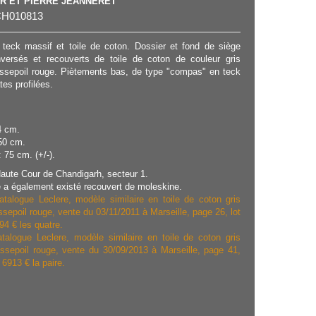
R ET PIERRE JEANNERET
H010813
teck massif et toile de coton. Dossier et fond de siège
versés et recouverts de toile de coton de couleur gris
assepoil rouge. Piètements bas, de type "compas" en teck
tes profilées.
4 cm.
50 cm.
 75 cm. (+/-).
aute Cour de Chandigarh, secteur 1.
e a également existé recouvert de moleskine.
atalogue Leclere, modèle similaire en toile de coton gris
ssepoil rouge, vente du 03/11/2011 à Marseille, page 26, lot
4 € les quatre.
talogue Leclere, modèle similaire en toile de coton gris
assepoil rouge, vente du 30/09/2013 à Marseille, page 41,
6913 € la paire.