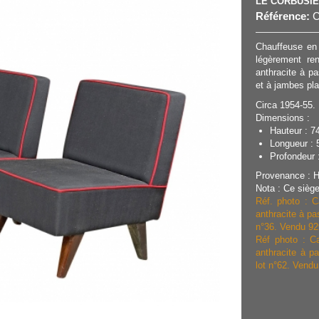
LE CORBUSIE
Référence:
C
Chauffeuse en 
légèrement ren
anthracite à p
et à jambes pla
Circa 1954-55.
Dimensions :
Hauteur : 7
Longueur : 
Profondeur :
Provenance : H
Nota : Ce sièg
Réf. photo : C
anthracite à pa
n°36. Vendu 929
Réf photo : Ca
anthracite à p
lot n°62.
Vendu 