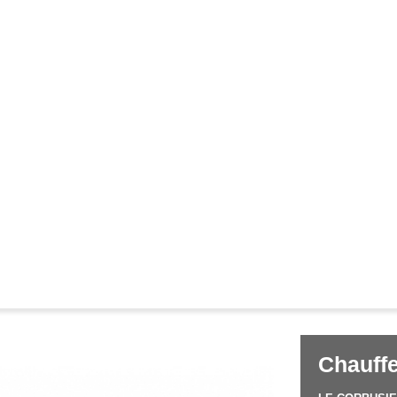
Corbusier
Pierre Jeanneret
&
Chauffe