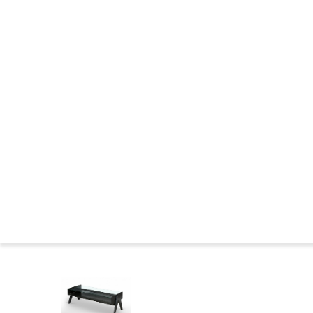
CHANDIGARH : CONSTRUCTION
LES ANNEES DE L'OUBLI
LES MARQUAGES DU MOBILIER
CHANDIGARH DE NOS JOURS
NEWS DE CHANDIGARH
DANS LES MUSEES
COMITÉ CHANDIGARH
CHANDIGARH : BIBLIOGRAPHIE
FAMILLES DE SIEGES
BIOGRAPHIES
Presse
Le 
Accueil
>
Catalogue
>
TABLES BASSES
>
Table basse