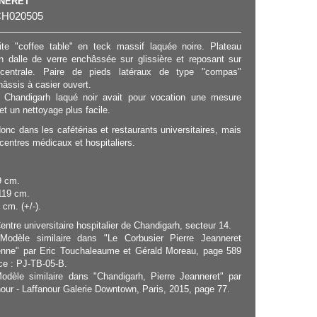
NNERET
H020505
te "coffee table" en teck massif laquée noire. Plateau
en dalle de verre enchâssée sur glissière et reposant sur
centrale. Paire de pieds latéraux de type "compas"
hâssis à casier ouvert.
e Chandigarh laqué noir avait pour vocation une mesure
et un nettoyage plus facile.
donc dans les cafétérias et restaurants universitaires, mais
centres médicaux et hospitaliers.
9 cm.
119 cm.
 cm. (+/-).
ntre universitaire hospitalier de Chandigarh, secteur 14.
Modèle similaire dans "Le Corbusier Pierre Jeanneret
ienne" par Eric Touchaleaume et Gérald Moreau, page 589
nce : PJ-TB-05-B.
odèle similaire dans "Chandigarh, Pierre Jeanneret" par
our - Laffanour Galerie Downtown, Paris, 2015, page 77.