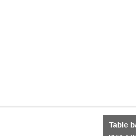
Corbusier
Pierre Jeanneret
&
 en teck
Table b