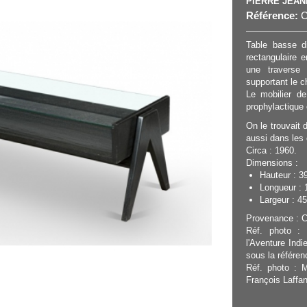
PIERRE JEA
Référence:
C
Table basse di
rectangulaire 
une traverse 
supportant le c
Le mobilier d
prophylactique 
On le trouvait 
aussi dans les 
Circa : 1960.
Dimensions :
Hauteur : 3
Longueur : 
Largeur : 45
Provenance : Ce
Réf. photo : 
l'Aventure Ind
sous la référe
Réf. photo : M
François Laffan