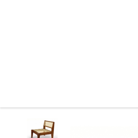
CHANDIGARH : CONSTRUCTION
LES ANNEES DE L'OUBLI
LES MARQUAGES DU MOBILIER
CHANDIGARH DE NOS JOURS
NEWS DE CHANDIGARH
DANS LES MUSEES
COMITÉ CHANDIGARH
CHANDIGARH : BIBLIOGRAPHIE
FAMILLES DE SIEGES
BIOGRAPHIES
Presse
Le 
Accueil
>
Catalogue
>
SIEGES
>
Chauffeuse en teck