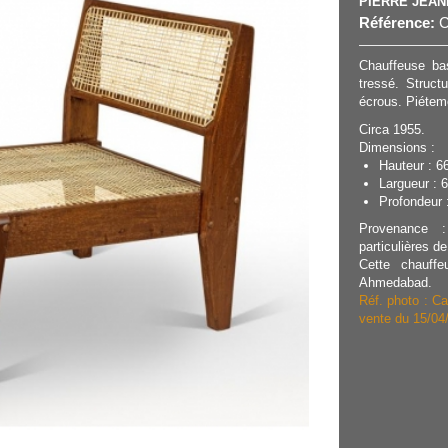
PIERRE JEA
Référence:
C
Chauffeuse ba
tressé. Struct
écrous. Piétem
Circa 1955.
Dimensions :
Hauteur : 6
Largueur : 
Profondeur :
Provenance :
particulières d
Cette chauff
Ahmedabad.
Réf. photo : Ca
vente du 15/04