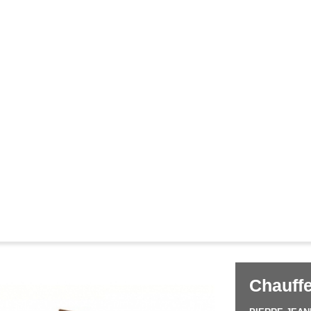
Corbusier
Pierre Jeanneret
&
Chauffe