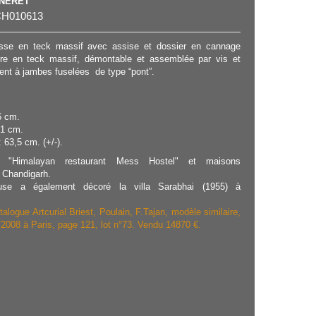
NNERET
H010613
sse en teck massif avec assise et dossier en cannage
ure en teck massif, démontable et assemblée par vis et
ent à jambes fuselées de type “pont”.
6 cm.
61 cm.
 63,5 cm. (+/-).
 "Himalayan restaurant Mess Hostel" et maisons
e Chandigarh.
euse a également décoré la villa Sarabhai (1955) à
talogue Artcurial Briest, Poulain, F.Tajan, modèle similaire,
/2008 à Paris, page 121, lot n°73. Vendu 14870 €.