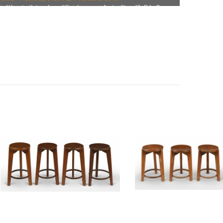
odèle similaire dans
“Catalogue – Amie Siegel” Ed. Prem
rinted : die Keure 2014, pages 25, 153.
Modèle similaire dans "Le Corbusier Pierre Jeanneret
ienne" par Eric Touchaleaume et Gérald Moreau. Page 568
ce : PJ-SI-45-A.