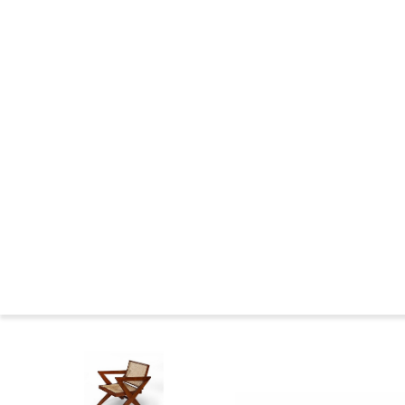
CHANDIGARH : CONSTRUCTION
LES ANNEES DE L'OUBLI
LES MARQUAGES DU MOBILIER
CHANDIGARH DE NOS JOURS
NEWS DE CHANDIGARH
DANS LES MUSEES
COMITÉ CHANDIGARH
CHANDIGARH : BIBLIOGRAPHIE
FAMILLES DE SIEGES
BIOGRAPHIES
Presse
Le 
Accueil
>
Catalogue
>
SIEGES
>
Fauteuil en teck