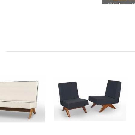
Réf. photo : M
Krishnamurthy. P
Ref. photo : 
l'Aventure Ind
sous la référen