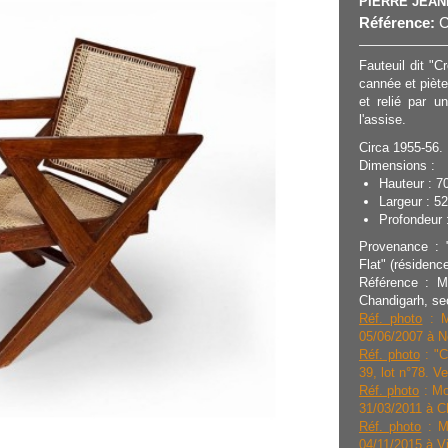
PIERRE JEA
Référence:
C
Fauteuil dit "
cannée et piète
et relié par u
l'assise.
Circa 1955-56.
Dimensions :
Hauteur : 7
Largeur : 5
Profondeur :
Provenance : "
Flat" (résidenc
Référence : M
Chandigarh, se
Réf. photo
: Mo
05/06/2007 à N
Réf. photo
: "C
39, lot n°78. V
Réf. photo
: Mo
31/03/2011 à Ch
Réf. photo
: Mo
04/11/2015 à Vi