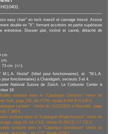
NNERET
H010401
Cross easy chair" en teck massif et cannage tressé. Assise
ment double en "X", formant accotoirs en partie supérieure
ne entretoise. Dossier plat, incliné et canné, détaché de
0 cm.
2 cm.
 73 cm. (+/-).
 M.L.A. Hostel" (hôtel pour fonctionnaires), et "M.L.A.
e pour fonctionnaires) à Chandigarh, secteurs 3 et 4.
usée National Suisse de Zürich.
Le Corbusier Center à
cteur 19.
dèle similaire dans le "Catalogue Christie's" vente du
ew York, page 132, lot n°276. Vendu 8 400 $ /6 240 €.
atalogue Leclere" Vente du 11/12/2010 à Marseille, page
endu 7 380 €.
dèle similaire dans le "Catalogue Wright Auction" Vente du
icago, page 15, lot n°111. Vendu 25 000 $ / 17 732 €.
dèle similaire dans le "Catalogue Dorotheum" Vente du
enne - Autriche, , lot n°27. Vendu 8750
€.