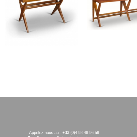
PIERRE JEANNERET
PIERRE JEAN
Table en teck
Console en t
CH020202
CH02040
Appelez nous au : +33 (0)4 93 48 96 59