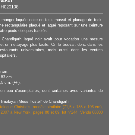
NNERET
H020108
 manger laquée noire en teck massif et placage de teck.
me rectangulaire plaqué et laqué reposant sur une ceinture
atre pieds obliques fuselés.
e Chandigarh laqué noir avait pour vocation une mesure
 et un nettoyage plus facile. On le trouvait donc dans les
restaurants universitaires, mais aussi dans les centres
pitaliers.
5 cm.
183 cm.
,5 cm. (+/-).
 en peu d'exemplaires, dont certaines avec variantes de
Himalayan Mess Hostel" de Chandigarh.
talogue Christie’s, modèle similaire (71,5 x 185 x 106 cm),
/2007 à New York, pages 88 et 89, lot n°244. Vendu 66000