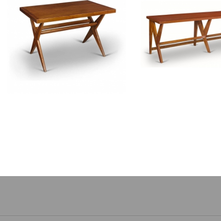
PIERRE JEANNERET
PIERRE JEAN
Table en teck
Console en t
CH020202
CH02040