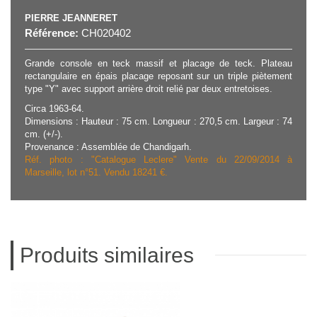
PIERRE JEANNERET
Référence:
CH020402
Grande console en teck massif et placage de teck. Plateau
rectangulaire en épais placage reposant sur un triple piètement
type "Y" avec support arrière droit relié par deux entretoises.
Circa 1963-64.
Dimensions : Hauteur : 75 cm. Longueur : 270,5 cm. Largeur : 74
cm. (+/-).
Provenance : Assemblée de Chandigarh.
Réf. photo : "Catalogue Leclere" Vente du 22/09/2014 à
Marseille, lot n°51. Vendu 18241 €.
Produits similaires