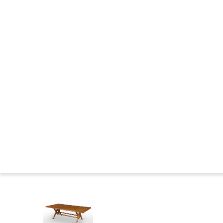
CHANDIGARH : CONSTRUCTION
LES ANNEES DE L'OUBLI
LES MARQUAGES DU MOBILIER
CHANDIGARH DE NOS JOURS
NEWS DE CHANDIGARH
DANS LES MUSEES
COMITÉ CHANDIGARH
CHANDIGARH : BIBLIOGRAPHIE
FAMILLES DE SIEGES
BIOGRAPHIES
Presse
Le 
Accueil
>
Catalogue
>
TABLES
>
Table en teck