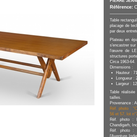
PIERRE JEA
Référence:
C
Table rectangul
placage de tec
par deux entret
Plateau en épa
s'encastrer sur
l'œuvre de L
structures por
Circa 1963-64.
Dimensions :
Hauteur : 7
Longueur : 
Largeur : 12
Table réalisée
tailles.
Provenance : A
Réf. photo : "
56 et 57, lot n
Réf. photo : 
Chandigarh, Ind
Réf. photo : 
l'Aventure Ind