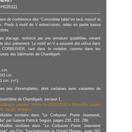
NNERET
H020111
aire de conférence dite "Committee table"en teck massif et
k. Pieds à motif de V entrecroisés, reliés en partie basse
oises.
is placage, renforcé par une armature quadrillée, venant
 le bloc piètement. Le motif en V a souvent été utilisé dans
E CORBUSIER, tant dans le mobilier, comme dans les
teuses des bâtiments de Chandigarh.
1 cm.
243 cm.
1 cm. (+/-).
 en peu d'exemplaires, dont certaines avec variantes de
ssemblée de Chandigarh, secteur 1.
Catalogue Leclere" Vente du 03/11/2011 à Marseille, pages
°70. Vendu 76 830 €.
Modèle similaire dans "Le Corbusier, Pierre Jeanneret,
ia" par Galerie Patrick Seguin, pages 230, 231, 286.
Modèle similaire dans "Le Corbusier Pierre Jeanneret
ienne" par Eric Touchaleaume et Gérald Moreau, page 582