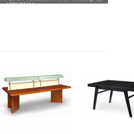
nce : LC/PJ-TAT-14-A.