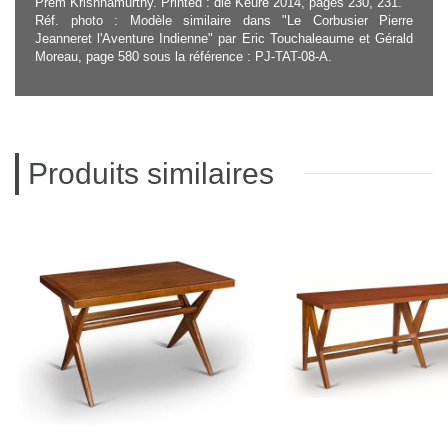
Prem Krishnamurthy. Printed : die Keure 2014, pages 230, 231.
Réf. photo : Modèle similaire dans "Le Corbusier Pierre
Jeanneret l'Aventure Indienne" par Eric Touchaleaume et Gérald
Moreau, page 580 sous la référence : PJ-TAT-08-A.
Produits similaires