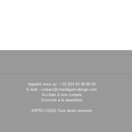
PIERRE JEANNERET
PIERRE JEAN
Table en teck
Console en t
CH020202
CH02040
Appelez nous au : +33 (0)4 93 48 96 59
E-mail :
contact@chandigarh-design.com
Accéder à mon compte
S'inscrire à la newsletter
JDPRO ©2016 Tous droits réservés