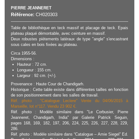
PIERRE JEANNERET
Référence:
CH020303
Table de bibliothèque en teck massif et placage de teck. Epais
plateau plaqué démontable, avec ceinture en massif.
Deux robustes piètements latéraux de type "angle" s'encastrant
sous cales en bois fixées au plateau.
Circa 1955-56.
Dimensions :
Hauteur : 72 cm.
Longueur : 155 cm.
Largeur : 92 cm. (+/-).
Provenance : Haute Cour de Chandigarh.
Historique : Cette table existe dans différentes tailles en fonction
de son positionnement dans les salles de travail.
Réf. photo : "Catalogue Leclere" Vente du 04/06/2015 à
Marseille, lot n°117. Vendu 23 902 €.
Réf. photo : Modèle similaire dans "Le Corbusier, Pierre
Jeanneret, Chandigarh, India" par Galerie Patrick Seguin,
pages 168, 169, 182, 197, 206, 224, 225, 226, 227, 228, 229,
286.
Réf. photo : Modèle similaire dans “Catalogue – Amie Siegel” Ed.