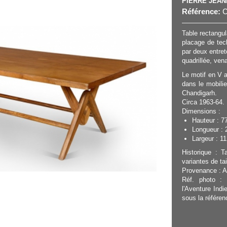
PIERRE JEA
Référence:
C
Table rectangul
placage de tec
par deux entret
quadrillée, ven
Le motif en V 
dans le mobili
Chandigarh.
Circa 1963-64.
Dimensions :
Hauteur : 7
Longueur : 
Largeur : 11
Historique : T
variantes de tai
Provenance : A
Réf. photo : 
l'Aventure Ind
sous la référe