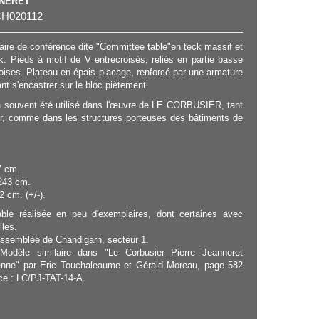
NNERET
H020112
aire de conférence dite "Committee table"en teck massif et
k. Pieds à motif de V entrecroisés, reliés en partie basse
oises. Plateau en épais placage, renforcé par une armature
ant s'encastrer sur le bloc piètement.
a souvent été utilisé dans l'œuvre de LE CORBUSIER, tant
er, comme dans les structures porteuses des bâtiments de
7 cm.
243 cm.
2 cm. (+/-).
able réalisée en peu d'exemplaires, dont certaines avec
lles.
ssemblée de Chandigarh, secteur 1.
Modèle similaire dans "Le Corbusier Pierre Jeanneret
ienne" par Eric Touchaleaume et Gérald Moreau, page 582
nce : LC/PJ-TAT-14-A.