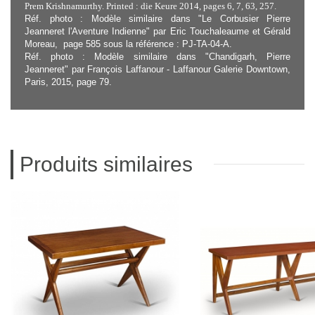
Prem Krishnamurthy. Printed : die Keure 2014, pages 6, 7, 63, 257.
Réf. photo : Modèle similaire dans "Le Corbusier Pierre
Jeanneret l'Aventure Indienne" par Eric Touchaleaume et Gérald
Moreau, page 585 sous la référence : PJ-TA-04-A.
Réf. photo : Modèle similaire dans "Chandigarh, Pierre
Jeanneret" par François Laffanour - Laffanour Galerie Downtown,
Paris, 2015, page 79.
Produits similaires