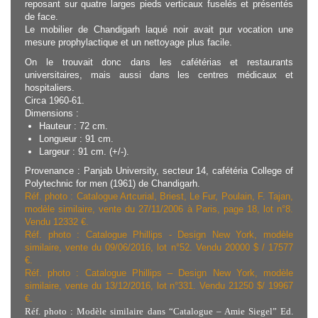
reposant sur quatre larges pieds verticaux fuselés et présentés
de face.
Le mobilier de Chandigarh laqué noir avait pur vocation une
mesure prophylactique et un nettoyage plus facile.
On le trouvait donc dans les cafétérias et restaurants
universitaires, mais aussi dans les centres médicaux et
hospitaliers.
Circa 1960-61.
Dimensions :
Hauteur : 72 cm.
Longueur : 91 cm.
Largeur : 91 cm. (+/-).
Provenance : Panjab University, secteur 14, cafétéria College of
Polytechnic for men (1961) de Chandigarh.
Réf. photo : Catalogue Artcurial, Briest, Le Fur, Poulain, F. Tajan,
modèle similaire, vente du 27/11/2006 à Paris, page 18, lot n°8.
Vendu 12332 €.
Réf. photo : Catalogue Phillips - Design New York, modèle
similaire, vente du 09/06/2016, lot n°52. Vendu 20000 $ / 17577
€.
Réf. photo : Catalogue Phillips – Design New York, modèle
similaire, vente du 13/12/2016, lot n°331. Vendu 21250 $/ 19967
€.
Réf. photo : Modèle similaire dans
“Catalogue – Amie Siegel” Ed.