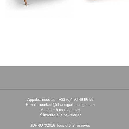
PIERRE JEANNERET
PIERRE JEAN
Table en teck
Console en t
CH020202
CH02040
Appelez nous au : +33 (0)4 93 48 96 59
E-mail :
contact@chandigarh-design.com
Accéder à mon compte
S'inscrire à la newsletter
JDPRO ©2016 Tous droits réservés